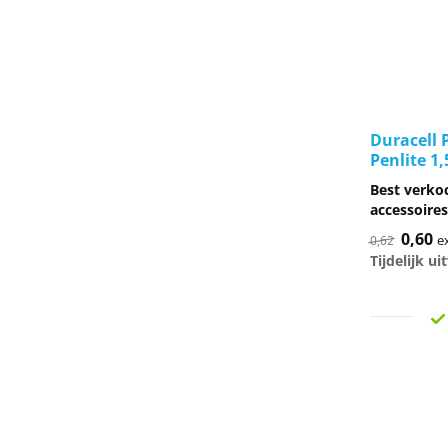
Duracell 
Penlite 1,
Best verko
accessoires
Oorspr
0,60
Hu
e
0,62
prijs
pr
Tijdelijk u
was:
is:
€0,62.
€0