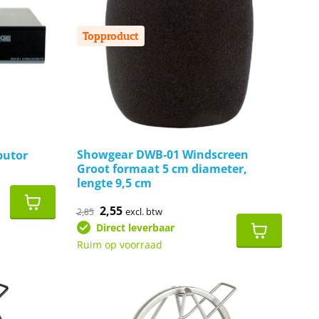
Topproduct
Showgear DWB-01 Windscreen
butor
Groot formaat 5 cm diameter,
lengte 9,5 cm
Oorspronkelijke
2,55
Huidige
excl. btw
2,85
prijs
prijs
Direct leverbaar
was:
is:
€2,85.
€2,55.
Ruim op voorraad