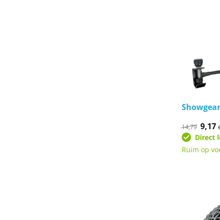
Showgear 
Oorsp
9,17
H
14,79
prijs
p
Direct 
was:
i
€14,7
€
Ruim op vo