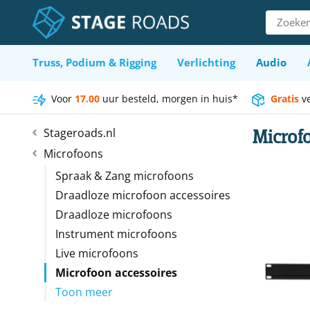
Ga
Zoeken
naar
naar:
inhoud
Truss, Podium & Rigging
Verlichting
Audio
Voor
17.00
uur besteld, morgen in huis*
Gratis
v
Microf
Stageroads.nl
Microfoons
Spraak & Zang microfoons
Draadloze microfoon accessoires
Draadloze microfoons
Instrument microfoons
Live microfoons
Microfoon accessoires
Toon meer