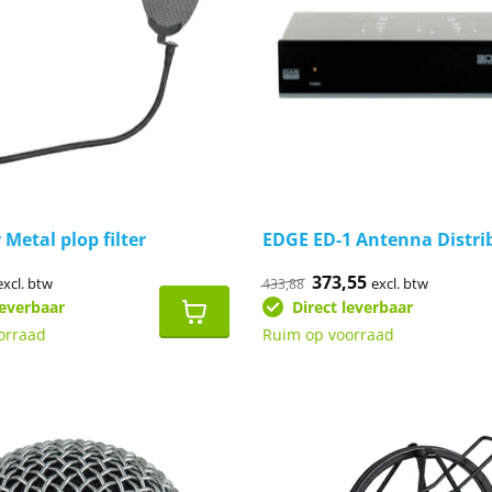
Metal plop filter
EDGE ED-1 Antenna Distri
ronkelijke
uidige
Oorspronkelijke
373,55
Huidige
excl. btw
excl. btw
433,88
rijs
prijs
prijs
leverbaar
Direct leverbaar
s:
was:
is:
9.
9,17.
€433,88.
€373,55.
orraad
Ruim op voorraad