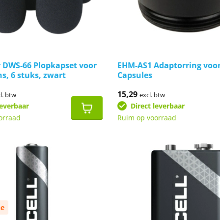
 DWS-66 Plopkapset voor
EHM-AS1 Adaptorring voo
s, 6 stuks, zwart
Capsules
nkelijke
dige
15,29
l. btw
excl. btw
s
leverbaar
Direct leverbaar
36.
orraad
Ruim op voorraad
ze