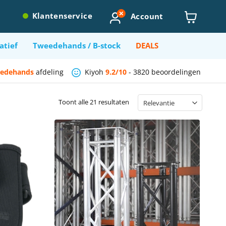
Account
Klantenservice
atief
Tweedehands / B-stock
DEALS
edehands
afdeling
Kiyoh
9.2/10
-
3820 beoordelingen
Toont alle 21 resultaten