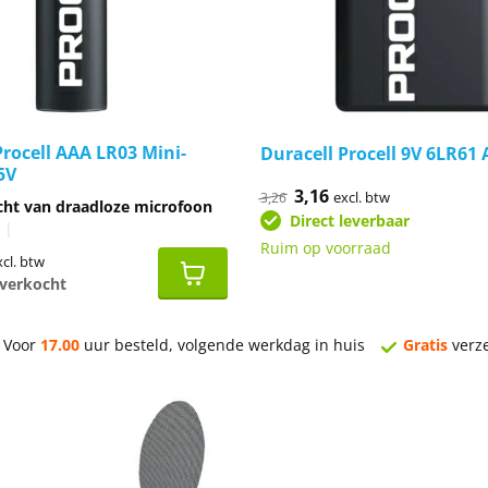
Procell AAA LR03 Mini-
Duracell Procell 9V 6LR61 
5V
Oorspronkelijke
3,16
Huidige
excl. btw
3,26
cht van draadloze microfoon
prijs
prijs
Direct leverbaar
was:
is:
|
€3,26.
€3,16.
Ruim op voorraad
onkelijke
idige
xcl. btw
ijs
itverkocht
,60.
Voor
17.00
uur besteld, volgende werkdag in huis
Gratis
verz