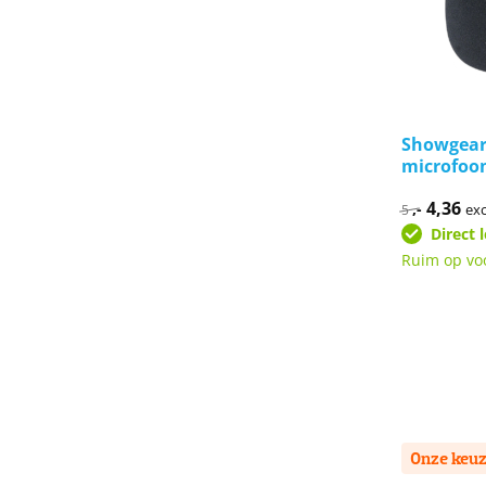
Showgear
microfoon
Oorspro
4,36
Hui
,-
exc
5
prijs
prij
Direct 
was:
is:
€5,-.
€4,
Ruim op vo
Onze keu