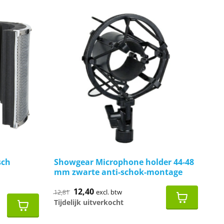
sch
Showgear Microphone holder 44-48
mm zwarte anti-schok-montage
Oorspronkelijke
12,40
Huidige
excl. btw
12,81
prijs
prijs
Tijdelijk uitverkocht
was:
is:
€12,81.
€12,40.