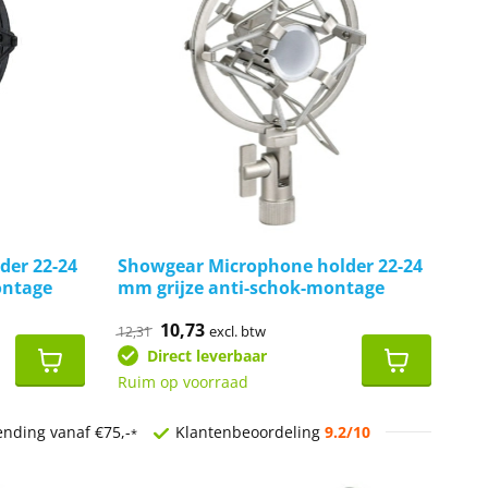
der 22-24
Showgear Microphone holder 22-24
ontage
mm grijze anti-schok-montage
Oorspronkelijke
10,73
Huidige
excl. btw
12,31
prijs
prijs
Direct leverbaar
was:
is:
€12,31.
€10,73.
Ruim op voorraad
ending vanaf €75,-
Klantenbeoordeling
9.2/10
*