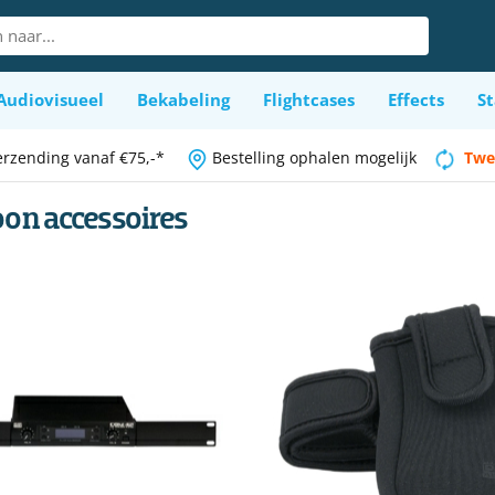
Audiovisueel
Bekabeling
Flightcases
Effects
St
erzending vanaf €75,-*
Bestelling ophalen mogelijk
Twe
oon accessoires