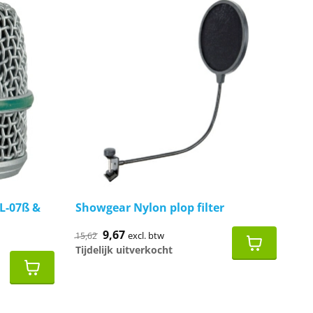
PL-07ß &
Showgear Nylon plop filter
Oorspronkelijke
9,67
Huidige
excl. btw
15,62
prijs
prijs
Tijdelijk uitverkocht
was:
is:
€15,62.
€9,67.