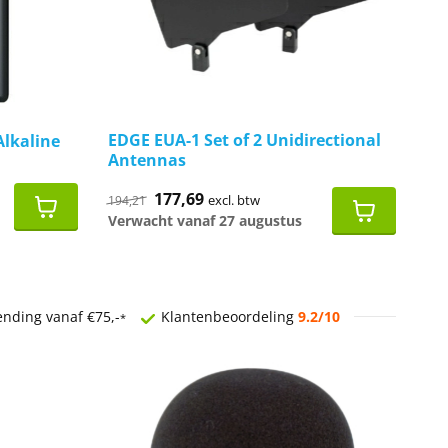
EDGE EUA-1 Set of 2 Unidirectional
Alkaline
Antennas
Oorspronkelijke
177,69
Huidige
excl. btw
194,21
prijs
prijs
Verwacht vanaf 27 augustus
was:
is:
€194,21.
€177,69.
ending vanaf €75,-
Klantenbeoordeling
9.2/10
*