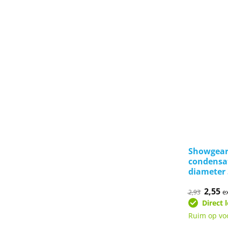
Showgear
condensa
diameter
Oorspr
2,55
Hu
e
2,93
prijs
pr
Direct 
was:
is:
€2,93.
€2
Ruim op vo