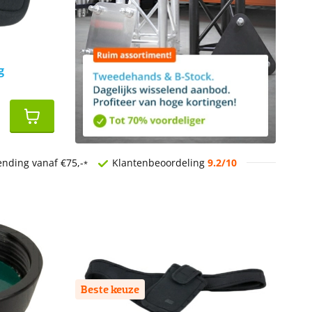
g
ending vanaf €75,-
Klantenbeoordeling
9.2/10
*
Beste keuze