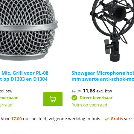
Mic. Grill voor PL-08
Showgear Microphone hol
st op D1303 en D1304
mm zwarte anti-schok-m
onkelijke
idige
Oorspronkelijke
11,88
Huidige
xcl. btw
excl. btw
13,64
ijs
prijs
prijs
leverbaar
Direct leverbaar
was:
is:
,85.
€13,64.
€11,88.
orraad
Ruim op voorraad
Voor
17.00
uur besteld, volgende werkdag in huis
Gratis
verz