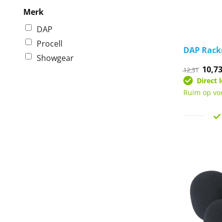
Merk
DAP
Procell
DAP Rack
Showgear
Oorsp
10,7
12,31
prijs
Direct 
was:
€12,3
Ruim op vo