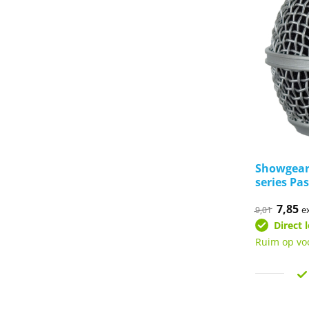
Showgear 
series Pa
Oorspr
7,85
Hu
e
9,01
prijs
pr
Direct 
was:
is:
€9,01.
€7
Ruim op vo