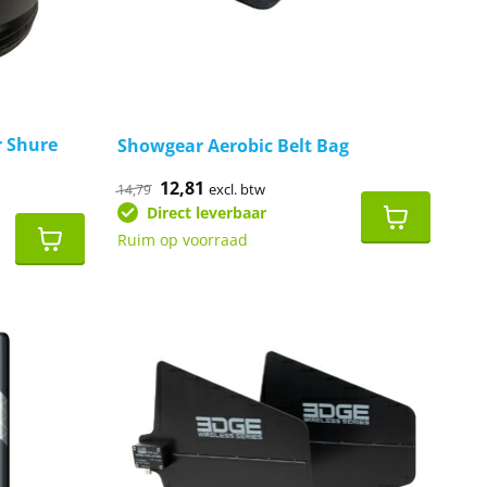
r Shure
Showgear Aerobic Belt Bag
Oorspronkelijke
12,81
Huidige
excl. btw
14,79
prijs
prijs
Direct leverbaar
was:
is:
€14,79.
€12,81.
Ruim op voorraad