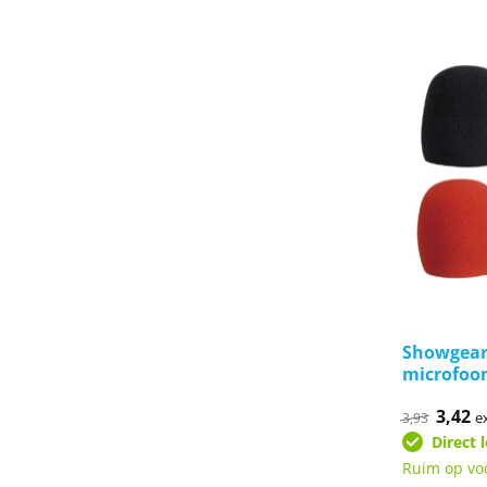
Showgear
microfoo
Oorspr
3,42
Hu
e
3,93
prijs
pr
Direct 
was:
is:
€3,93.
€3
Ruim op vo