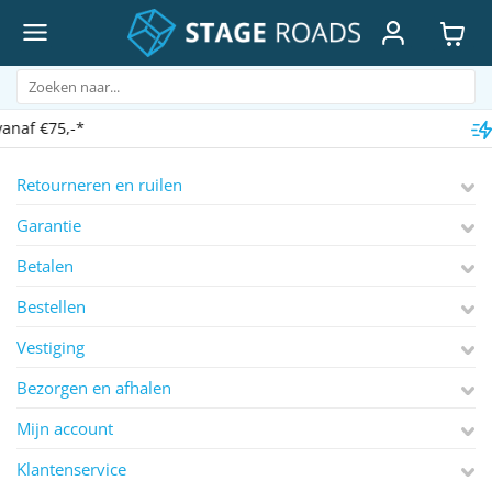
Ga
naar
inhoud
Zoeken
naar:
Voor
17.00
uur 
Retourneren en ruilen
Garantie
Betalen
Bestellen
Vestiging
Bezorgen en afhalen
Mijn account
Klantenservice