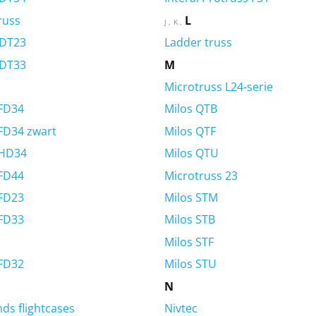
russ
L
J
K
 DT23
Ladder truss
 DT33
M
Microtruss L24-serie
 FD34
Milos QTB
FD34 zwart
Milos QTF
 HD34
Milos QTU
 FD44
Microtruss 23
 FD23
Milos STM
 FD33
Milos STB
Milos STF
 FD32
Milos STU
N
s flightcases
Nivtec