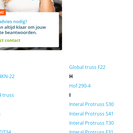
Global truss F22
 4KN-22
H
Hof 290-4
4 truss
I
Interal Protruss S30
s
Interal Protruss S41
Interal Protruss T30
 DT34
Interal Protruss F31