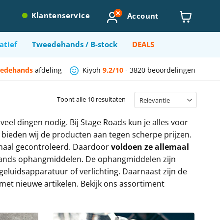
Account
Klantenservice
atief
Tweedehands / B-stock
DEALS
edehands
afdeling
Kiyoh
9.2/10
-
3820 beoordelingen
Toont alle 10 resultaten
el dingen nodig. Bij Stage Roads kun je alles voor
 bieden wij de producten aan tegen scherpe prijzen.
emaal gecontroleerd. Daardoor
voldoen ze allemaal
ehands ophangmiddelen. De ophangmiddelen zijn
eluidsapparatuur of verlichting. Daarnaast zijn de
et nieuwe artikelen. Bekijk ons assortiment