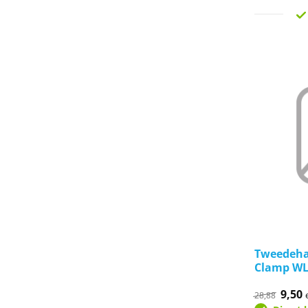
Tweedehan
Clamp WL
Oorsp
9,50
H
28,88
prijs
p