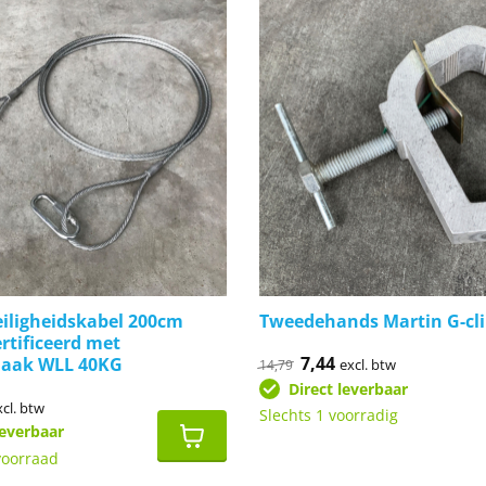
eiligheidskabel 200cm
Tweedehands Martin G-cli
tificeerd met
Oorspronkelijke
7,44
Huidige
haak WLL 40KG
excl. btw
14,79
prijs
prijs
Direct leverbaar
was:
is:
onkelijke
idige
€14,79.
€7,44.
xcl. btw
Slechts 1 voorradig
ijs
leverbaar
,47.
voorraad