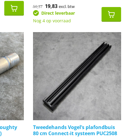
Oorspronkelijke
19,83
Huidige
excl. btw
50,37
prijs
prijs
Direct leverbaar
was:
is:
€50,37.
€19,83.
Nog 4 op voorraad
Doughty
Tweedehands Vogel’s plafondbuis
)
80 cm Connect-it systeem PUC2508