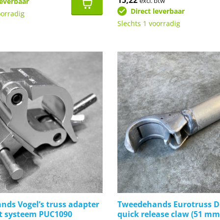
excl. btw
leverbaar
s:
8.
9,50.
Direct leverbaar
oorradig
Slechts 1 voorradig
ds Vogel’s truss adapter
Tweedehands Eurotruss 
t systeem PUC1090
quick release claw (51 mm