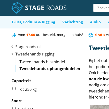
Ga
Zoeken
naar
naar:
inhoud
Truss, Podium & Rigging
Verlichting
Audio
Voor
17.00
uur besteld, morgen in huis*
Gratis
v
Tweed
Stageroads.nl
Tweedehands rigging
Bij het op
Tweedehands hijsmiddel
het podium
Tweedehands ophangmiddelen
Ook bieden
aan de kwa
Capaciteit
nodig om d
Tot 250 kg
tweedehand
hieronder 
Soort