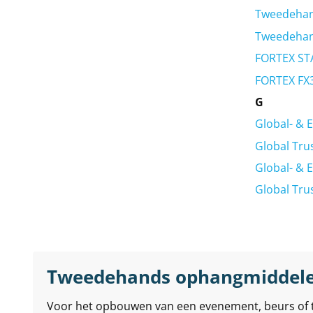
Tweedehand
Tweedehand
FORTEX ST
FORTEX FX
G
Global- & 
Global Tru
Global- & 
Global Tru
Tweedehands ophangmiddel
Voor het opbouwen van een evenement, beurs of th