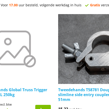
Voor
17.00
uur besteld, volgende werkdag in huis
Gratis
verz
ds Global Truss Trigger
Tweedehands T58781 Dou
L 250kg
slimline side entry coupler
51mm
ronkelijke
uidige
excl. btw
rijs
15,22