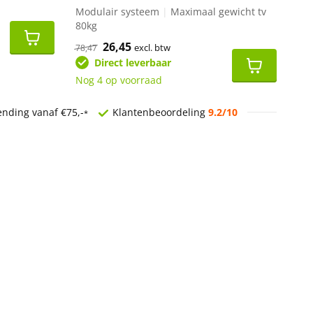
Modulair systeem
|
Maximaal gewicht tv
80kg
Oorspronkelijke
26,45
Huidige
excl. btw
78,47
prijs
prijs
Direct leverbaar
was:
is:
€78,47.
€26,45.
Nog 4 op voorraad
ending vanaf €75,-
Klantenbeoordeling
9.2/10
*