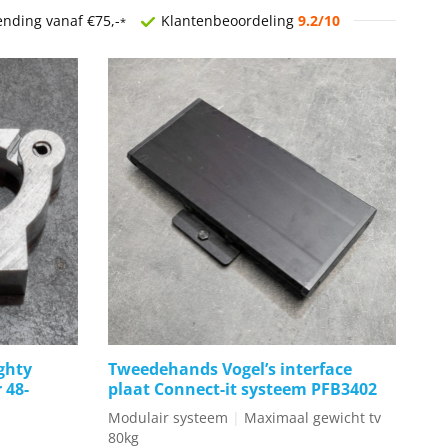
ending vanaf €75,-
Klantenbeoordeling
9.2/10
*
ghty
Tweedehands Vogel’s interface
 48-
plaat Connect-it systeem PFB3402
Modulair systeem
|
Maximaal gewicht tv
80kg