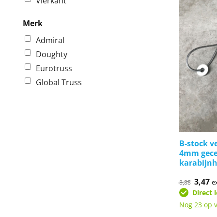
Vierkant
Merk
Admiral
Doughty
Eurotruss
Global Truss
B-stock v
4mm gecer
karabijn
Oorspr
3,47
Hu
e
8,88
prijs
pr
Direct 
was:
is:
€8,88.
€3
Nog 23 op 