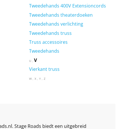
Tweedehands 400V Extensioncords
Tweedehands theaterdoeken
Tweedehands verlichting
Tweedehands truss
Truss accessoires
Tweedehands
V
U
Vierkant truss
W
X
Y
Z
ds.nl. Stage Roads biedt een uitgebreid