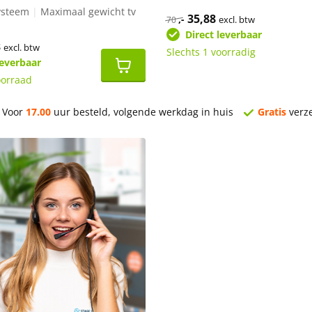
ysteem
|
Maximaal gewicht tv
Oorspronkelijke
35,88
Huidige
,-
excl. btw
70
prijs
prijs
Direct leverbaar
was:
is:
ronkelijke
3
Huidige
€70,-.
€35,88.
excl. btw
Slechts 1 voorradig
prijs
leverbaar
is:
7.
€19,83.
oorraad
Voor
17.00
uur besteld, volgende werkdag in huis
Gratis
verz