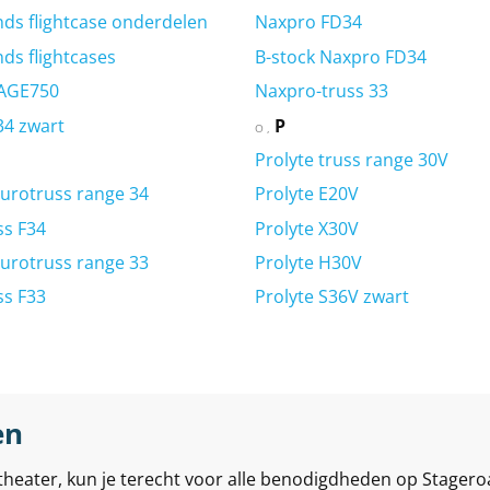
s flightcase onderdelen
Naxpro FD34
s flightcases
B-stock Naxpro FD34
AGE750
Naxpro-truss 33
34 zwart
P
O
Prolyte truss range 30V
Eurotruss range 34
Prolyte E20V
ss F34
Prolyte X30V
Eurotruss range 33
Prolyte H30V
ss F33
Prolyte S36V zwart
en
eater, kun je terecht voor alle benodigdheden op Stageroa