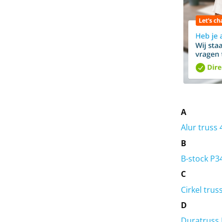
A
Alur truss
B
B-stock P3
C
Cirkel trus
D
Duratruss