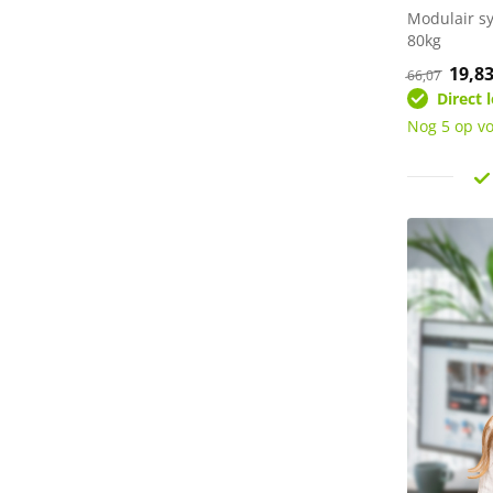
Modulair s
80kg
Oorsp
19,8
66,07
prijs
Direct 
was:
€66,0
Nog 5 op v