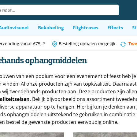
Audiovisueel
Bekabeling
Flightcases
Effects
St
erzending vanaf €75,-*
Bestelling ophalen mogelijk
Twe
ehands ophangmiddelen
bouwen van een podium voor een evenement of feest heb je ve
 vinden. Al onze producten zijn van topkwaliteit. Daarnaast
 wij tweedehands producten aan. Deze producten zijn all
liteitseisen
. Bekijk bijvoorbeeld ons assortiment tweed
iverse apparatuur op te hangen. Hierbij kun je denken aan g
s ophangmiddelen uitstekend te gebruiken in combinatie m
en bestel de gewenste producten eenvoudig online.