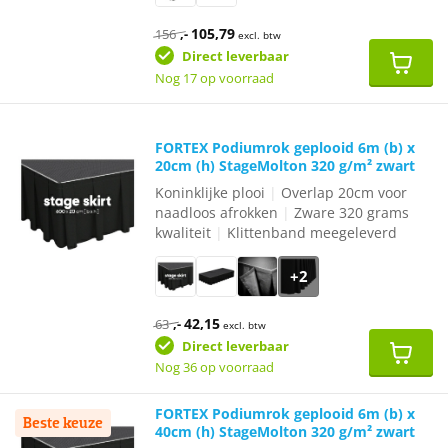
Oorspronkelijke
Huidige
105,79
156
,-
excl. btw
prijs
prijs
was:
is:
Direct leverbaar
€156,-.
€105,79.
Nog 17 op voorraad
FORTEX Podiumrok geplooid 6m (b) x
20cm (h) StageMolton 320 g/m² zwart
Koninklijke plooi
|
Overlap 20cm voor
naadloos afrokken
|
Zware 320 grams
kwaliteit
|
Klittenband meegeleverd
+2
Oorspronkelijke
Huidige
42,15
63
,-
excl. btw
prijs
prijs
was:
is:
Direct leverbaar
€63,-.
€42,15.
Nog 36 op voorraad
FORTEX Podiumrok geplooid 6m (b) x
Beste keuze
40cm (h) StageMolton 320 g/m² zwart