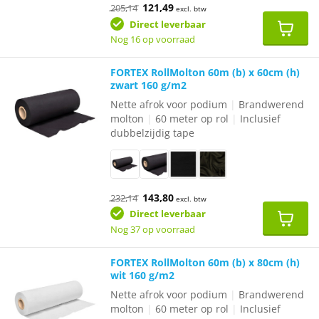
Oorspronkelijke
Huidige
121,49
205,14
excl. btw
prijs
prijs
was:
is:
Direct leverbaar
€205,14.
€121,49.
Nog 16 op voorraad
FORTEX RollMolton 60m (b) x 60cm (h)
zwart 160 g/m2
Nette afrok voor podium
|
Brandwerend
molton
|
60 meter op rol
|
Inclusief
dubbelzijdig tape
Oorspronkelijke
Huidige
143,80
232,14
excl. btw
prijs
prijs
was:
is:
Direct leverbaar
€232,14.
€143,80.
Nog 37 op voorraad
FORTEX RollMolton 60m (b) x 80cm (h)
wit 160 g/m2
Nette afrok voor podium
|
Brandwerend
molton
|
60 meter op rol
|
Inclusief