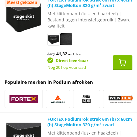
Meest gekozen
(h) StageMolton 320 g/m² zwart
Met klittenband (lus- en haakdeel)
|
Bestand tegen intensief gebruik
|
Zware
kwaliteit
Oorspronkelijke
Huidige
41,32
54
,-
excl. btw
prijs
prijs
was:
is:
Direct leverbaar
€54,-.
€41,32.
Nog 201 op voorraad
Populaire merken in Podium afrokken
FORTEX Podiumrok strak 6m (b) x 60cm
(h) StageMolton 320 g/m² zwart
Met klittenband (lus- en haakdeel)
|