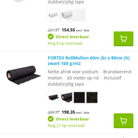
dubbelzijdig tape
Oorspronkelijke
Huidige
154,55
251,37
excl. btw
prijs
prijs
was:
is:
Direct leverbaar
€251,37.
€154,55.
Nog 9 op voorraad
FORTEX RollMolton 60m (b) x 80cm (h)
zwart 160 g/m2
Nette afrok voor podium
|
Brandwerend
molton
|
60 meter op rol
|
Inclusief
dubbelzijdig tape
Oorspronkelijke
Huidige
198,35
305,37
excl. btw
prijs
prijs
was:
is:
Direct leverbaar
€305,37.
€198,35.
Nog 27 op voorraad