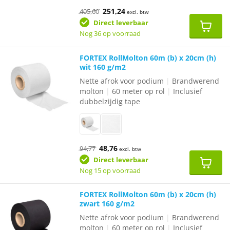
Oorspronkelijke
Huidige
251,24
405,60
excl. btw
prijs
prijs
was:
is:
Direct leverbaar
€405,60.
€251,24.
Nog 36 op voorraad
FORTEX RollMolton 60m (b) x 20cm (h)
wit 160 g/m2
Nette afrok voor podium
|
Brandwerend
molton
|
60 meter op rol
|
Inclusief
dubbelzijdig tape
Oorspronkelijke
Huidige
48,76
94,77
excl. btw
prijs
prijs
was:
is:
Direct leverbaar
€94,77.
€48,76.
Nog 15 op voorraad
FORTEX RollMolton 60m (b) x 20cm (h)
zwart 160 g/m2
Nette afrok voor podium
|
Brandwerend
molton
|
60 meter op rol
|
Inclusief