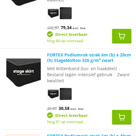
Oorspronkelijke
Huidige
79,34
102,30
excl. btw
prijs
prijs
was:
is:
Direct leverbaar
€102,30.
€79,34.
Nog 84 op voorraad
FORTEX Podiumrok strak 6m (b) x 20cm
(h) StageMolton 320 g/m² zwart
Met klittenband (lus- en haakdeel)
|
Bestand tegen intensief gebruik
|
Zware
kwaliteit
Oorspronkelijke
Huidige
30,58
39,30
excl. btw
prijs
prijs
was:
is:
Direct leverbaar
€39,30.
€30,58.
Nog 97 op voorraad
FORTEX Podiumrok strak 6m (b) x 40cm