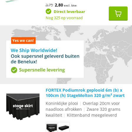
Oorspronkelijke
Huidige
2,80
3,75
excl. btw
prijs
prijs
was:
is:
Direct leverbaar
€3,75.
€2,80.
Nog 325 op voorraad
FORTEX Podiumrok geplooid 6m (b) x
100cm (h) StageMolton 320 g/m² zwart
Koninklijke plooi
|
Overlap 20cm voor
naadloos afrokken
|
Zware 320 grams
kwaliteit
|
Klittenband meegeleverd