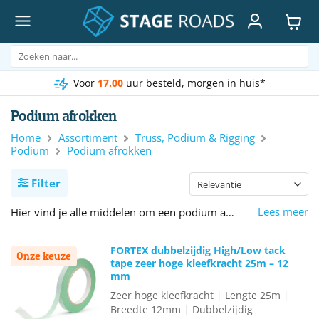
Ga
naar
inhoud
Zoeken
naar:
Voor
17.00
uur besteld, morgen in huis*
Podium afrokken
Home
Assortiment
Truss, Podium & Rigging
Podium
Podium afrokken
Filter
Lees meer
Hier vind je alle middelen om een podium af te rokken. Onder andere het FORTEX Deco-molton is speciaal ontwikkeld om het podium af te werken. Afhankelijk van de hoogte en breedte van je podium zijn deze doeken eenvoudig op maat te bestellen. Het podium is dankzij de afrok compleet en heeft een nette uitstraling. De afrokken kunnen worden bevestigd met klittenband of dubbelzijde tape.
FORTEX dubbelzijdig High/Low tack
Onze keuze
tape zeer hoge kleefkracht 25m – 12
mm
Zeer hoge kleefkracht
|
Lengte 25m
|
Breedte 12mm
|
Dubbelzijdig