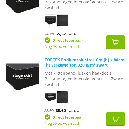
Bestand tegen intensief gebruik
|
Zware
kwaliteit
Oorspronkelijke
Huidige
55,37
71,10
excl. btw
prijs
prijs
was:
is:
Direct leverbaar
€71,10.
€55,37.
Nog 93 op voorraad
FORTEX Podiumrok strak 6m (b) x 80cm
(h) StageMolton 320 g/m² zwart
Met klittenband (lus- en haakdeel)
|
Bestand tegen intensief gebruik
|
Zware
kwaliteit
Oorspronkelijke
Huidige
68,60
88,20
excl. btw
prijs
prijs
was:
is:
Direct leverbaar
€88,20.
€68,60.
Nog 59 op voorraad