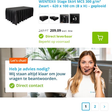
WENTEX® Stage Skirt MCS 300 g/m²
Zwart – 620 x 100 cm (B x H) – geplooid
+1
Oorspronkelijke
Huidige
209,09
247,11
excl. btw
prijs
prijs
was:
is:
Direct leverbaar
€247,11.
€209,09.
Beperkt op voorraad
1
2