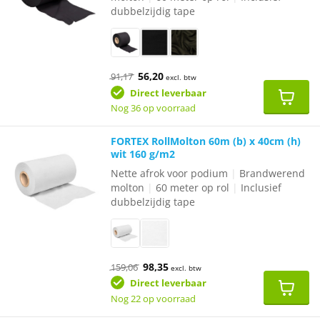
dubbelzijdig tape
Oorspronkelijke
Huidige
56,20
91,17
excl. btw
prijs
prijs
was:
is:
Direct leverbaar
€91,17.
€56,20.
Nog 36 op voorraad
FORTEX RollMolton 60m (b) x 40cm (h)
wit 160 g/m2
Nette afrok voor podium
|
Brandwerend
molton
|
60 meter op rol
|
Inclusief
dubbelzijdig tape
Oorspronkelijke
Huidige
98,35
159,06
excl. btw
prijs
prijs
was:
is:
Direct leverbaar
€159,06.
€98,35.
Nog 22 op voorraad