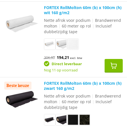
FORTEX RollMolton 60m (b) x 100cm (h)
wit 160 g/m2
Nette afrok voor podium
|
Brandwerend
molton
|
60 meter op rol
|
Inclusief
dubbelzijdig tape
Oorspronkelijke
Huidige
194,21
306,60
excl. btw
prijs
prijs
was:
is:
Direct leverbaar
€306,60.
€194,21.
Nog 11 op voorraad
FORTEX RollMolton 60m (b) x 100cm (h)
Beste keuze
zwart 160 g/m2
Nette afrok voor podium
|
Brandwerend
molton
|
60 meter op rol
|
Inclusief
dubbelzijdig tape