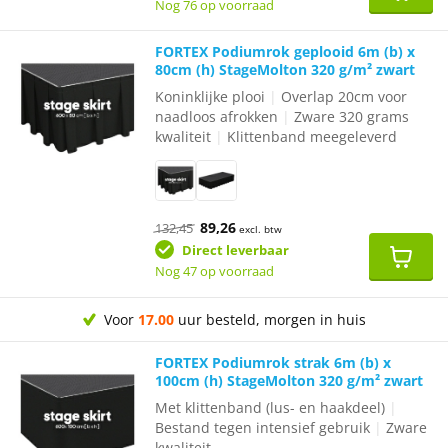
Nog 76 op voorraad
FORTEX Podiumrok geplooid 6m (b) x
80cm (h) StageMolton 320 g/m² zwart
Koninklijke plooi
|
Overlap 20cm voor
naadloos afrokken
|
Zware 320 grams
kwaliteit
|
Klittenband meegeleverd
Oorspronkelijke
Huidige
89,26
132,45
excl. btw
prijs
prijs
was:
is:
Direct leverbaar
€132,45.
€89,26.
Nog 47 op voorraad
Voor
17.00
uur besteld, morgen in huis
FORTEX Podiumrok strak 6m (b) x
100cm (h) StageMolton 320 g/m² zwart
Met klittenband (lus- en haakdeel)
|
Bestand tegen intensief gebruik
|
Zware
kwaliteit