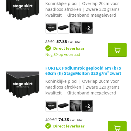
Koninklijke plooi
|
Overlap 20cm voor
naadloos afrokken
|
Zware 320 grams
kwaliteit
|
Klittenband meegeleverd
+2
Oorspronkelijke
Huidige
57,85
85,50
excl. btw
prijs
prijs
was:
is:
Direct leverbaar
€85,50.
€57,85.
Nog 89 op voorraad
FORTEX Podiumrok geplooid 6m (b) x
60cm (h) StageMolton 320 g/m² zwart
Koninklijke plooi
|
Overlap 20cm voor
naadloos afrokken
|
Zware 320 grams
kwaliteit
|
Klittenband meegeleverd
+2
Oorspronkelijke
Huidige
74,38
109,50
excl. btw
prijs
prijs
was:
is:
Direct leverbaar
€109,50.
€74,38.