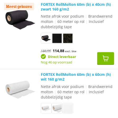
FORTEX RollMolton 60m (b) x 40cm (h)
Meest gekozen
zwart 160 g/m2
Nette afrok voor podium
|
Brandwerend
molton
|
60 meter op rol
|
Inclusief
dubbelzijdig tape
Oorspronkelijke
Huidige
114,88
186,06
excl. btw
prijs
prijs
was:
is:
Direct leverbaar
€186,06.
€114,88.
Nog 46 op voorraad
FORTEX RollMolton 60m (b) x 60cm (h)
wit 160 g/m2
Nette afrok voor podium
|
Brandwerend
molton
|
60 meter op rol
|
Inclusief
dubbelzijdig tape