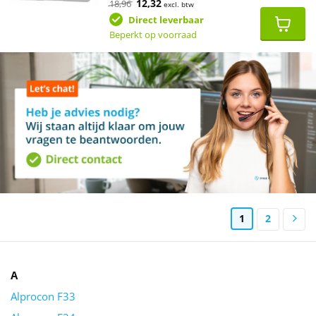
Oorspronkelijke
Huidige
12,32
18,96
excl. btw
prijs
prijs
was:
is:
Direct leverbaar
€18,96.
€12,32.
Beperkt op voorraad
1
2
A
Alprocon F33