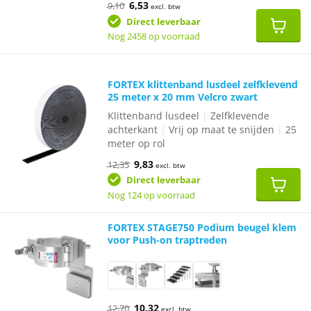
Oorspronkelijke
Huidige
6,53
9,10
excl. btw
prijs
prijs
was:
is:
Direct leverbaar
€9,10.
€6,53.
Nog 2458 op voorraad
FORTEX klittenband lusdeel zelfklevend
25 meter x 20 mm Velcro zwart
Klittenband lusdeel
|
Zelfklevende
achterkant
|
Vrij op maat te snijden
|
25
meter op rol
Oorspronkelijke
Huidige
9,83
12,35
excl. btw
prijs
prijs
was:
is:
Direct leverbaar
€12,35.
€9,83.
Nog 124 op voorraad
FORTEX STAGE750 Podium beugel klem
voor Push-on traptreden
Oorspronkelijke
Huidige
10,32
12,70
excl. btw