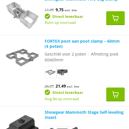
Oorspronkelijke
Huidige
9,75
11,49
excl. btw
prijs
prijs
was:
is:
Direct leverbaar
€11,49.
€9,75.
Ruim op voorraad
FORTEX poot aan poot clamp – 60mm
(4 poten)
Geschikt voor 2 poten
|
Afmeting poot
60x60mm
Oorspronkelijke
Huidige
21,49
36,20
excl. btw
prijs
prijs
was:
is:
Direct leverbaar
€36,20.
€21,49.
Nog 84 op voorraad
Showgear Mammoth Stage Self-leveling
Insert