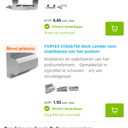
Oorspronkelijke
Huidige
6,65
8,14
excl. btw
prijs
prijs
was:
is:
Direct leverbaar
€8,14.
€6,65.
Ruim op voorraad
FORTEX STAGE750 Deck Leveler voor
Meest gekozen
stabiliseren van het podium
Nivelleren en stabiliseren van het
podiumelement
|
Gemakkelijk in
zijprofiel te schuiven
|
vrij van
struikelgevaar
Oorspronkelijke
Huidige
1,92
3,90
excl. btw
prijs
prijs
was:
is:
Direct leverbaar
€3,90.
€1,92.
Nog 834 op voorraad