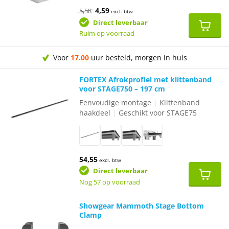
Oorspronkelijke
Huidige
4,59
5,58
excl. btw
prijs
prijs
was:
is:
Direct leverbaar
€5,58.
€4,59.
Ruim op voorraad
Voor
17.00
uur besteld, morgen in huis
FORTEX Afrokprofiel met klittenband
voor STAGE750 – 197 cm
Eenvoudige montage
|
Klittenband
haakdeel
|
Geschikt voor STAGE75
54,55
excl. btw
Direct leverbaar
Nog 57 op voorraad
Showgear Mammoth Stage Bottom
Clamp