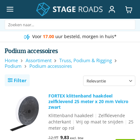
Ga
naar
inhoud
Zoeken
naar:
Voor
17.00
uur besteld, morgen in huis*
Podium accessoires
Home
Assortiment
Truss, Podium & Rigging
Podium
Podium accessoires
Filter
FORTEX klittenband haakdeel
zelfklevend 25 meter x 20 mm Velcro
zwart
Klittenband haakdeel
|
Zelfklevende
achterkant
|
Vrij op maat te snijden
|
25
meter op rol
Oorspronkelijke
Huidige
9,83
12,35
excl. btw