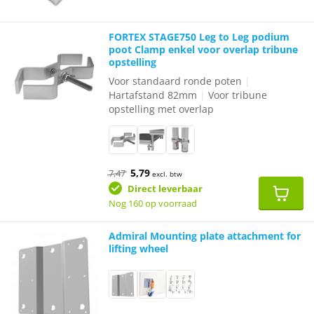
FORTEX STAGE750 Leg to Leg podium
poot Clamp enkel voor overlap tribune
opstelling
Voor standaard ronde poten
|
Hartafstand 82mm
|
Voor tribune
opstelling met overlap
Oorspronkelijke
Huidige
5,79
7,47
excl. btw
prijs
prijs
was:
is:
Direct leverbaar
€7,47.
€5,79.
Nog 160 op voorraad
Admiral Mounting plate attachment for
lifting wheel