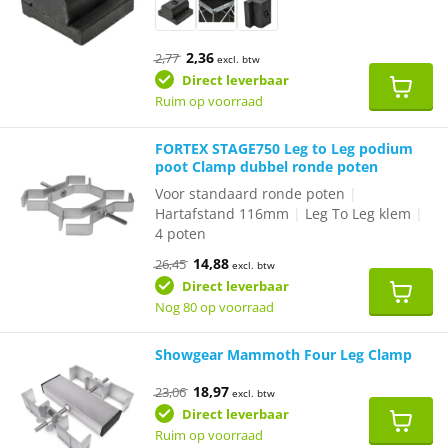
Oorspronkelijke
Huidige
2,36
2,77
excl. btw
prijs
prijs
was:
is:
Direct leverbaar
€2,77.
€2,36.
Ruim op voorraad
FORTEX STAGE750 Leg to Leg podium
poot Clamp dubbel ronde poten
Voor standaard ronde poten
|
Hartafstand 116mm
|
Leg To Leg klem
|
4 poten
Oorspronkelijke
Huidige
14,88
26,45
excl. btw
prijs
prijs
was:
is:
Direct leverbaar
€26,45.
€14,88.
Nog 80 op voorraad
Showgear Mammoth Four Leg Clamp
Oorspronkelijke
Huidige
18,97
23,06
excl. btw
prijs
prijs
was:
is:
Direct leverbaar
€23,06.
€18,97.
Ruim op voorraad