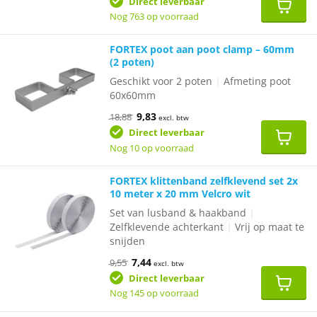
was:
is:
Direct leverbaar
€10,40.
€6,53.
Nog 763 op voorraad
FORTEX poot aan poot clamp – 60mm
(2 poten)
Geschikt voor 2 poten
|
Afmeting poot
60x60mm
Oorspronkelijke
Huidige
9,83
18,88
excl. btw
prijs
prijs
was:
is:
Direct leverbaar
€18,88.
€9,83.
Nog 10 op voorraad
FORTEX klittenband zelfklevend set 2x
10 meter x 20 mm Velcro wit
Set van lusband & haakband
|
Zelfklevende achterkant
|
Vrij op maat te
snijden
Oorspronkelijke
Huidige
7,44
9,55
excl. btw
prijs
prijs
was:
is:
Direct leverbaar
€9,55.
€7,44.
Nog 145 op voorraad