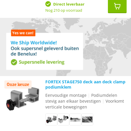
prijs
prijs
was:
is:
Direct leverbaar
€12,35.
€9,83.
Nog 210 op voorraad
FORTEX STAGE750 deck aan deck clamp
Onze keuze
podiumklem
Eenvoudige montage
|
Podiumdelen
stevig aan elkaar bevestigen
|
Voorkomt
verticale bewegingen