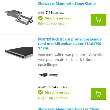
Showgear Mammoth Stage Clamp
Oorspronkelijke
Huidige
7,19
8,68
excl. btw
prijs
prijs
was:
is:
Direct leverbaar
€8,68.
€7,19.
Ruim op voorraad
FORTEX Kick Board profiel opstaande
rand met klittenband voor STAGE750 –
97 cm
Voorkomt vallen van podium
|
Geschikt
voor podiumafrok
|
Koor & tribune
opstellingen
Oorspronkelijke
Huidige
35,54
46,42
excl. btw
prijs
prijs
was:
is:
Direct leverbaar
€46,42.
€35,54.
Nog 79 op voorraad
Showgear Mammoth Two Leg Clamp