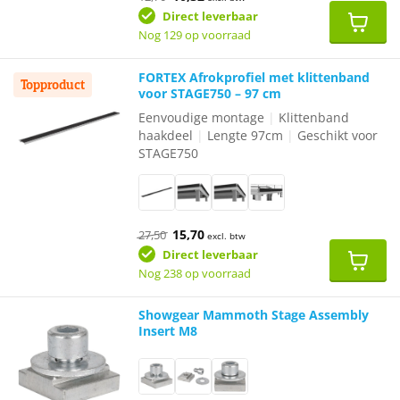
prijs
prijs
was:
is:
Direct leverbaar
€12,70.
€10,32.
Nog 129 op voorraad
FORTEX Afrokprofiel met klittenband
Topproduct
voor STAGE750 – 97 cm
Eenvoudige montage
|
Klittenband
haakdeel
|
Lengte 97cm
|
Geschikt voor
STAGE750
Oorspronkelijke
Huidige
15,70
27,50
excl. btw
prijs
prijs
was:
is:
Direct leverbaar
€27,50.
€15,70.
Nog 238 op voorraad
Showgear Mammoth Stage Assembly
Insert M8