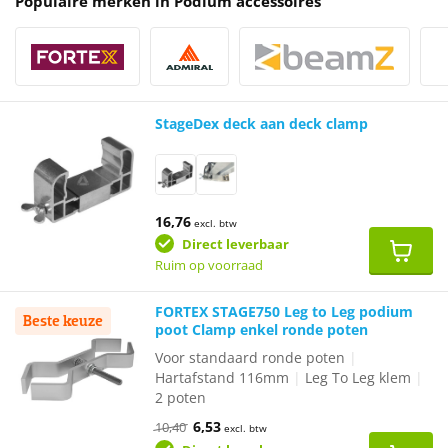
Populaire merken in Podium accessoires
StageDex deck aan deck clamp
16,76
excl. btw
Direct leverbaar
Ruim op voorraad
FORTEX STAGE750 Leg to Leg podium
Beste keuze
poot Clamp enkel ronde poten
Voor standaard ronde poten
|
Hartafstand 116mm
|
Leg To Leg klem
|
2 poten
Oorspronkelijke
Huidige
6,53
10,40
excl. btw
prijs
prijs