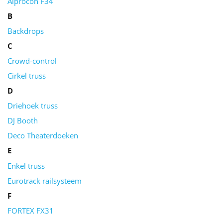
Alprocon F34
B
Backdrops
C
Crowd-control
Cirkel truss
D
Driehoek truss
DJ Booth
Deco Theaterdoeken
E
Enkel truss
Eurotrack railsysteem
F
FORTEX FX31