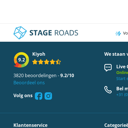
Vo
Kiyoh
We staan v
9.2
Live 
Onlin
3820 beoordelingen -
9.2/10
Start 
Beoordeel ons
Bel 
+31 (0
Volg ons
Klantenservice
Categorie