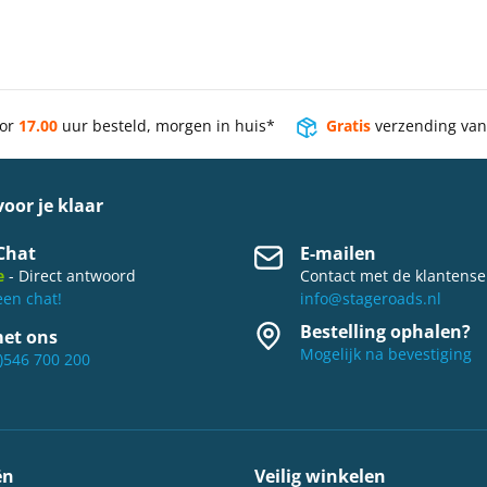
or
17.00
uur besteld, morgen in huis*
Gratis
verzending va
oor je klaar
Chat
E-mailen
e
- Direct antwoord
Contact met de klantense
een chat!
info@stageroads.nl
Bestelling ophalen?
met ons
Mogelijk na bevestiging
)546 700 200
ën
Veilig winkelen