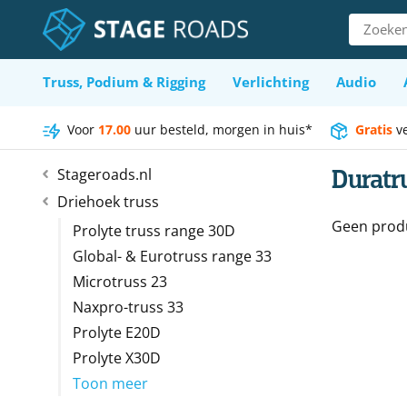
Ga
Zoeken
naar
naar:
inhoud
Truss, Podium & Rigging
Verlichting
Audio
Voor
17.00
uur besteld, morgen in huis*
Gratis
v
Duratr
Stageroads.nl
Driehoek truss
Geen produ
Prolyte truss range 30D
Global- & Eurotruss range 33
Microtruss 23
Naxpro-truss 33
Prolyte E20D
Prolyte X30D
Toon meer