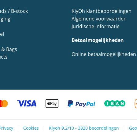
s / B-stock
KiyOh klantbeoordelingen
gging
Algemene voorwaarden
Juridische informatie
el
Betaalmogelijkheden
s & Bags
Online betaalmogelijkheden
ects
Privacy
Cookies
Kiyoh 9.2/10 - 3820 beoordelingen
Goo