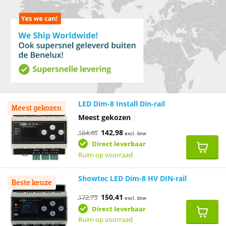
LED Dim-8 Install Din-rail
Meest gekozen
Meest gekozen
|
Oorspronkelijke
Huidige
142,98
164,46
excl. btw
prijs
prijs
was:
is:
Direct leverbaar
€164,46.
€142,98.
Ruim op voorraad
Showtec LED Dim-8 HV DIN-rail
Beste keuze
Oorspronkelijke
Huidige
150,41
172,73
excl. btw
prijs
prijs
was:
is:
Direct leverbaar
€172,73.
€150,41.
Ruim op voorraad