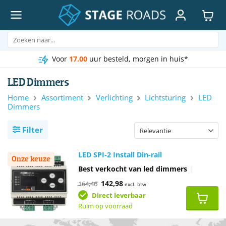
Ga
naar
inhoud
Zoeken
naar:
Voor
17.00
uur besteld, morgen in huis*
LED Dimmers
Home
Assortiment
Verlichting
Lichtsturing
LED
Dimmers
Filter
LED SPI-2 Install Din-rail
Onze keuze
Best verkocht van led dimmers
|
Oorspronkelijke
Huidige
142,98
164,46
excl. btw
prijs
prijs
was:
is:
Direct leverbaar
€164,46.
€142,98.
Ruim op voorraad