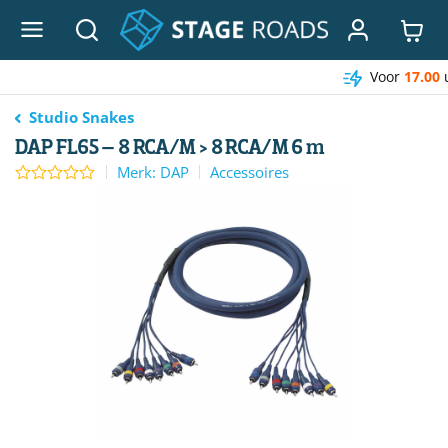
Ga
naar
inhoud
Voor
17.00
uur besteld, morgen in huis*
Studio Snakes
DAP FL65 – 8 RCA/M > 8 RCA/M 6 m
Merk: DAP
Accessoires
0
out of 5