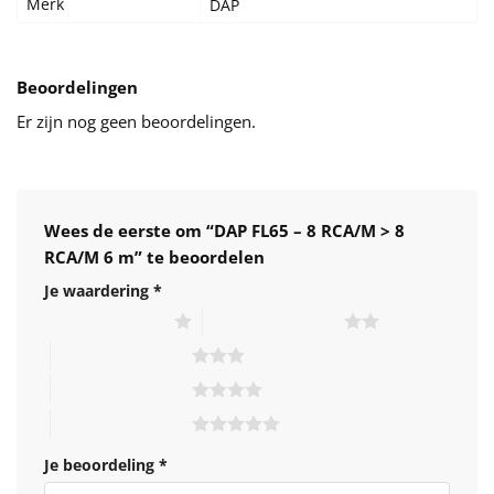
Merk
DAP
Beoordelingen
Er zijn nog geen beoordelingen.
Wees de eerste om “DAP FL65 – 8 RCA/M > 8
RCA/M 6 m” te beoordelen
Je waardering
*
1 van de 5 sterren
2 van de 5 sterren
3 van de 5 sterren
4 van de 5 sterren
5 van de 5 sterren
Je beoordeling
*