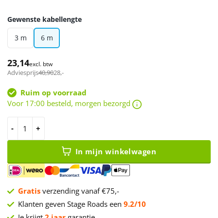
Gewenste kabellengte
3 m
6 m
23,14
excl. btw
Adviesprijs
40,90
28
,-
Ruim op voorraad
Voor 17:00 besteld, morgen bezorgd
DAP FL65 - 8 RCA/M > 8 RCA/M 6 m aantal
In mijn winkelwagen
Gratis
verzending vanaf €75,-
Klanten geven Stage Roads een
9.2/10
Je krijgt
2 jaar
garantie