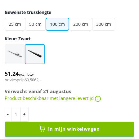
Gewenste trusslengte
25 cm
50 cm
100 cm
200 cm
300 cm
Kleur: Zwart
51,24
excl. btw
Adviesprijs
69,50
62
,-
Verwacht vanaf 21 augustus
Product beschikbaar met langere levertijd
Milos TF truss enkel 100 cm zwart aantal
In mijn winkelwagen