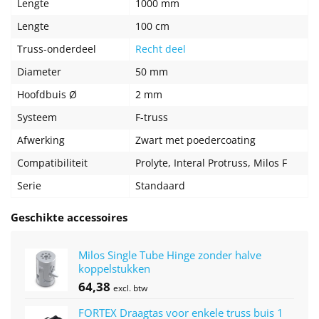
Lengte
1000 mm
Lengte
100 cm
Truss-onderdeel
Recht deel
Diameter
50 mm
Hoofdbuis Ø
2 mm
Systeem
F-truss
Afwerking
Zwart met poedercoating
Compatibiliteit
Prolyte, Interal Protruss, Milos F
Serie
Standaard
Geschikte accessoires
Milos Single Tube Hinge zonder halve
koppelstukken
64,38
excl. btw
FORTEX Draagtas voor enkele truss buis 1