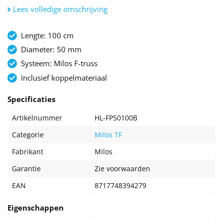
matrixroosters. Elke buis bestaat uit een stevige aluminium
Lees volledige omschrijving
50x2mm buis met vrouwelijke ontvangers. Dit maakt het
mogelijk om eenvoudige 2-weg verbindingen te maken. Het
Lengte: 100 cm
is een extreem snelle, eenvoudige en veilige constructie.
Diameter: 50 mm
Alle afzonderlijke buizen zijn voorzien van één set conische
Systeem: Milos F-truss
adapter met slagpennen en borgveren.
Inclusief koppelmateriaal
Specificaties
Artikelnummer
HL-FP50100B
Categorie
Milos TF
Fabrikant
Milos
Garantie
Zie voorwaarden
EAN
8717748394279
Eigenschappen