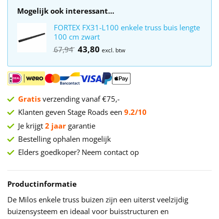
Mogelijk ook interessant…
FORTEX FX31-L100 enkele truss buis lengte
100 cm zwart
Oorspronkelijke
43,80
Huidige
67,94
excl. btw
prijs
prijs
was:
is:
€67,94.
€43,80.
Gratis
verzending vanaf €75,-
Klanten geven Stage Roads een
9.2/10
Je krijgt
2 jaar
garantie
Bestelling ophalen mogelijk
Elders goedkoper? Neem contact op
Productinformatie
De Milos enkele truss buizen zijn een uiterst veelzijdig
buizensysteem en ideaal voor buisstructuren en