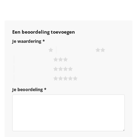
Een beoordeling toevoegen
Je waardering
*
1 van de 5 sterren
2 van de 5 sterren
3 van de 5 sterren
4 van de 5 sterren
5 van de 5 sterren
Je beoordeling
*