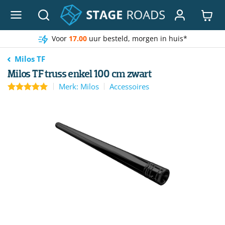
Ga
naar
inhoud
Voor
17.00
uur besteld, morgen in huis*
Milos TF
Milos TF truss enkel 100 cm zwart
Merk: Milos
Accessoires
5.00
out of 5