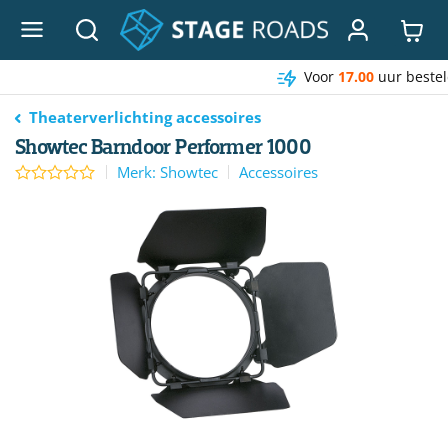
Ga
naar
inhoud
Voor
17.00
uur besteld, morgen in huis*
Theaterverlichting accessoires
Showtec Barndoor Performer 1000
Merk: Showtec
Accessoires
0
out of 5