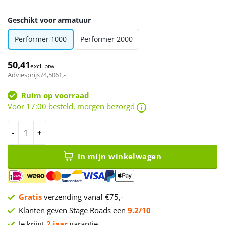
Geschikt voor armatuur
Performer 1000
Performer 2000
50,41
excl. btw
Adviesprijs
74,50
61
,-
Ruim op voorraad
Voor 17:00 besteld, morgen bezorgd
Showtec Barndoor Performer 1000 aantal
In mijn winkelwagen
Gratis
verzending vanaf €75,-
Klanten geven Stage Roads een
9.2/10
Je krijgt
2 jaar
garantie