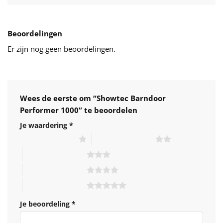
Beoordelingen
Er zijn nog geen beoordelingen.
Wees de eerste om “Showtec Barndoor
Performer 1000” te beoordelen
Je waardering
*
1 van de 5 sterren
2 van de 5 sterren
3 van de 5 sterren
4 van de 5 sterren
5 van de 5 sterren
Je beoordeling
*